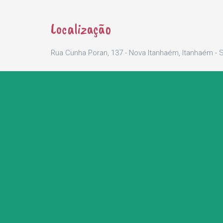
Localização
Rua Cunha Poran, 137 - Nova Itanhaém, Itanhaém - 