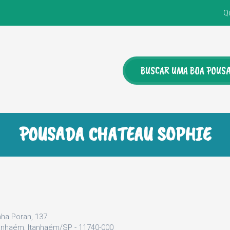
Q
POUSADA CHATEAU SOPHIE
ha Poran, 137
anhaém, Itanhaém/SP - 11740-000