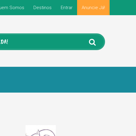
uem Somos
Destinos
Entrar
Anuncie Já!