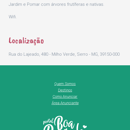
Jardim e Pomar com árvores frutíferas e nativas.
Wifi.
Localização
Rua do Lajeado, 480 - Milho Verde, Serro - MG, 39150-000
Quem Somos
Destinos
Como Anunciar
Área Anunciante