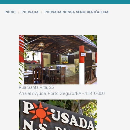
INÍCIO
POUSADA
POUSADA NOSSA SENHORA D'AJUDA
Rua Santa Rita, 25
Arraial d'Ajuda, Porto Seguro/BA - 45810-000