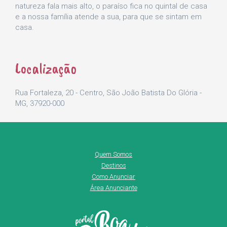
natureza fala mais alto, o paraíso fica no quintal de casa
e a nossa família atende a sua, para que se sintam em
casa.
Localização
Rua Fortaleza, 20 - Centro, São João Batista Do Glória -
MG, 37920-000
Quem Somos
Destinos
Como Anunciar
Área Anunciante