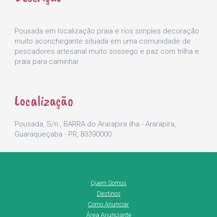
Pousada em localização praia e rios simples decoração
muito aconchegante situada em uma comunidade de
pescadores artesanal muito sossego e paz com trilha e
praia para caminhar
Localização
Pousada, S/n , BARRA do Ararapira ilha - Ararapira,
Guaraqueçaba - PR, 83390000
Quem Somos
Destinos
Como Anunciar
Área Anunciante