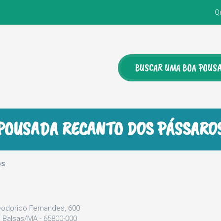
Q
POUSADA RECANTO DOS PÁSSARO
OS
odorico Fernandes, 600
 Balsas/MA - 65800-000