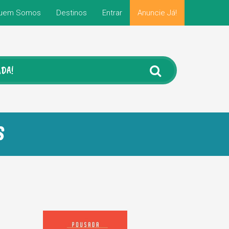
uem Somos
Destinos
Entrar
Anuncie Já!
S